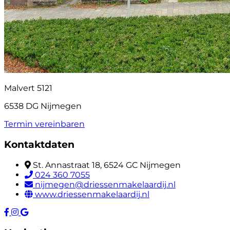
Malvert 5121
6538 DG Nijmegen
Termin vereinbaren
Kontaktdaten
St. Annastraat 18, 6524 GC Nijmegen
024 360 7055
nijmegen@driessenmakelaardij.nl
www.driessenmakelaardij.nl